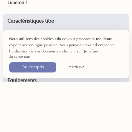
Luberon !
Caractéristiques titre
Superficie : environ 20 m²
Nous utilisons des cookies afin de vous proposer la meilleure
Check-in : entre 16h et 19h
expérience en ligne possible. Vous pouvez choisir d’empêcher
Check-out : avant 11h
l’utilisation de vos données en cliquant sur 'Je refuse'.
Vue Luberon
En savoir plus
1 ou 2 personnes
Connexion Wi-Fi fibre
Je refuse
J’ai compris
Équipements
Lit double ou Lits simples
Douche – Toilettes
Sèche-cheveux – Produits accueil
Télévision – Climatisation
Petit réfrigérateur – Rangements
Plateau courtoisie – Bureau