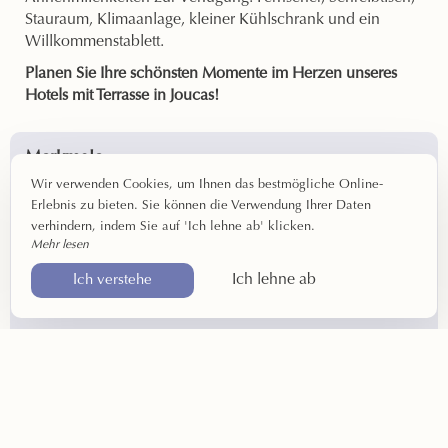
Stauraum, Klimaanlage, kleiner Kühlschrank und ein
Willkommenstablett.
Planen Sie Ihre schönsten Momente im Herzen unseres
Hotels mit Terrasse in Joucas!
Merkmale
Wir verwenden Cookies, um Ihnen das bestmögliche Online-
Fläche: ca. 15 m²
Erlebnis zu bieten. Sie können die Verwendung Ihrer Daten
Einchecken: zwischen 16 und 19 Uhr
verhindern, indem Sie auf 'Ich lehne ab' klicken.
Abreise: vor 11 Uhr
Mehr lesen
Hofseite
Ich lehne ab
Ich verstehe
1 oder 2 Personen
Glasfaser-WLAN-Verbindung
Ausrüstung
Doppelbett
Dusche – Toilette
Haartrockner – Haushaltsprodukte